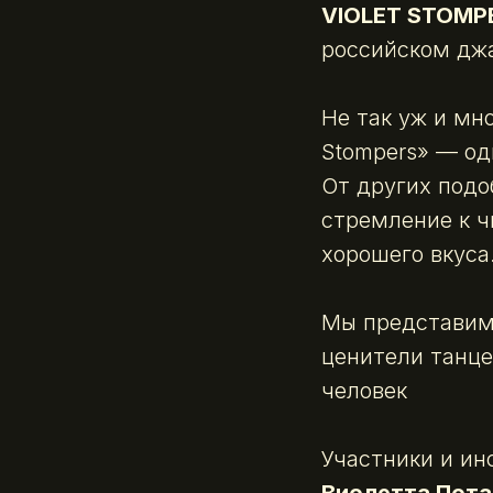
VIOLET STOMP
российском джа
Не так уж и мн
Stompers» — од
От других подоб
стремление к ч
хорошего вкуса
Мы представим
ценители танце
человек
Участники и ин