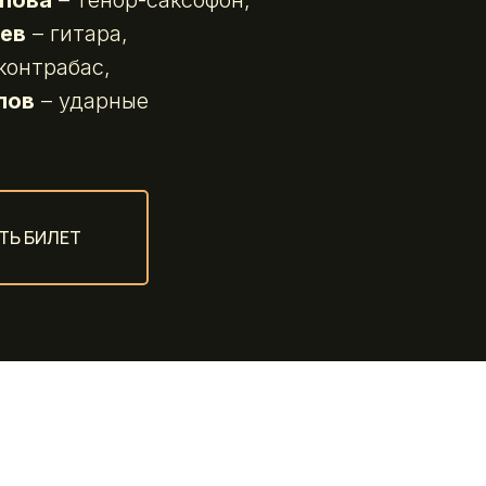
пова
– тенор-саксофон,
ев
– гитара,
контрабас,
лов
– ударные
ТЬ БИЛЕТ
POLICE STAT