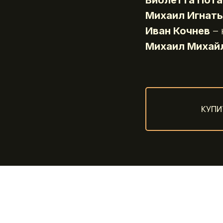
Виолетта Пота
Михаил Игнать
Иван Кочнев
– 
Михаил Михай
КУПИ