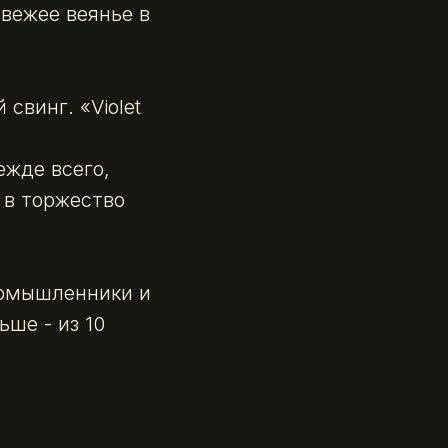
вежее веянье в
свинг. «Violet
ежде всего,
 в торжество
номышленники и
ьше - из 10