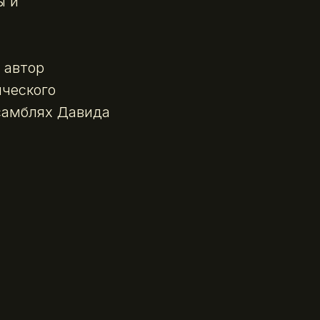
ы и
 автор
ического
нсамблях Давида