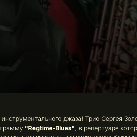
-инструментального джаза! Трио Сергея Зол
ограмму
"Regtime-Blues"
, в репертуаре кото