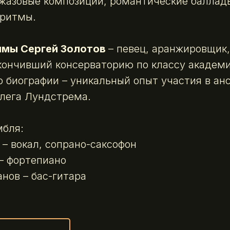
жазовые композиции, романтические баллад
 ритмы.
ммы Сергей Золотов
– певец, аранжировщик,
кончивший консерваторию по классу академ
го биографии – уникальный опыт участия в а
лега Лундстрема.
мбля:
 – вокал, сопрано-саксофон
– фортепиано
нов – бас-гитара