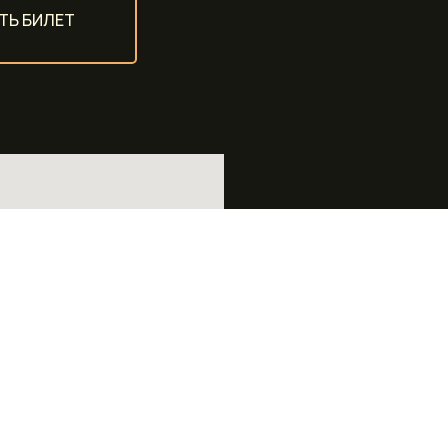
ТЬ БИЛЕТ
POLICE STAT
Адрес:
Санкт-Пете
+7 911 035 35 38
(
POLICESTATION