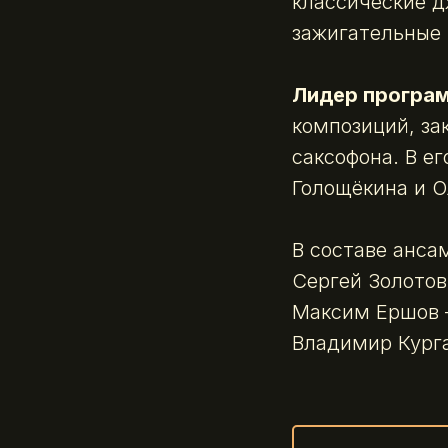
классические д
зажигательные
Лидер програ
композиций, за
саксофона. В е
Голощёкина и О
В составе анса
Сергей Золотов
Максим Ершов 
Владимир Курга