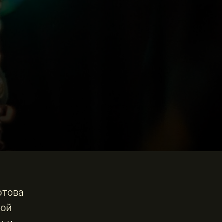
отова
рой