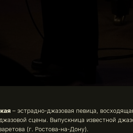
кая
– эстрадно-джазовая певица, восходящая
джазовой сцены. Выпускница известной джа
аретова (г. Ростова-на-Дону).