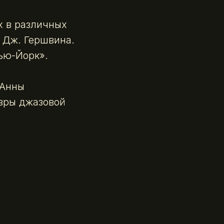
х в различных
и Дж. Гершвина.
ью-Йорк».
 Анны
евры джазовой