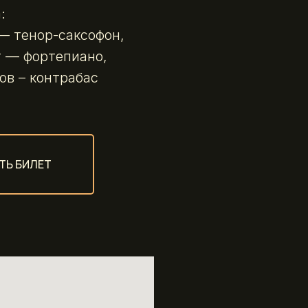
:
— тенор-саксофон,
 — фортепиано,
в – контрабас
ТЬ БИЛЕТ