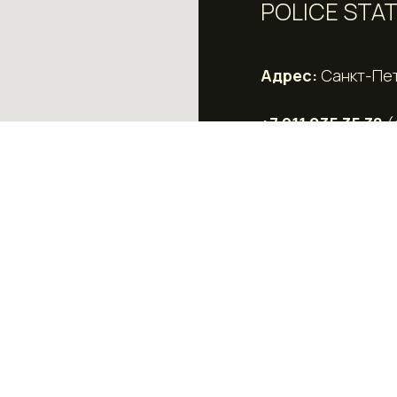
POLICE STAT
Адрес:
Санкт-Пете
+7 911 035 35 38
(
POLICESTATION
условия возврата
НАЙТИ ВХО