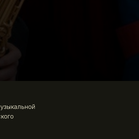
музыкальной
ского