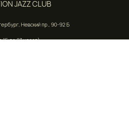
ION JAZZ CLUB
рбург, Невский пр., 90-92 Б
с 15 до 23 часов)
BAR@GMAIL.COM
Д