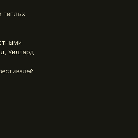
и теплых
естными
рд, Уиллард
фестивалей