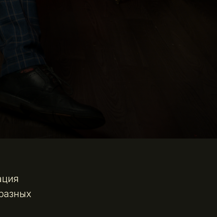
ация
разных