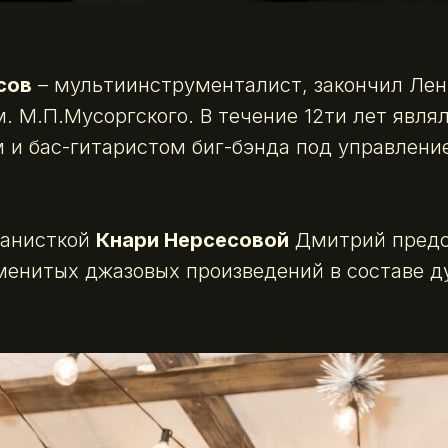
сов
– мультиинструменталист, закончил Лен
. М.П.Мусоргского. В течение 12ти лет явля
 и бас-гитаристом биг-бэнда под управлени
ианисткой
Кнари Нерсесовой
Дмитрий предс
енитых джазовых произведений в составе д