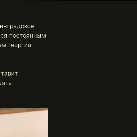
инградское
лся постоянным
ем Георгия
тавит
уэта