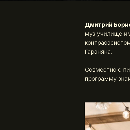
Дмитрий Бори
муз.училище им
контрабасистом
Гараняна.
Совместно с п
программу знам