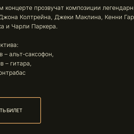
м концерте прозвучат композиции легендар
Джона Колтрейна, Джеки Маклина, Кенни Гар
а и Чарли Паркера.
ктива:
в – альт-саксофон,
 – гитара,
онтрабас
ТЬ БИЛЕТ