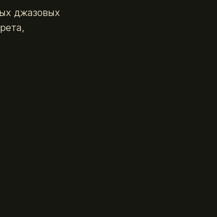
ных джазовых
рета,