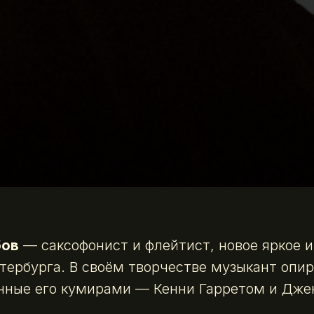
бов
— саксофонист и флейтист, новое яркое 
тербурга. В своём творчестве музыкант опир
анные его кумирами — Кенни Гарретом и Дже